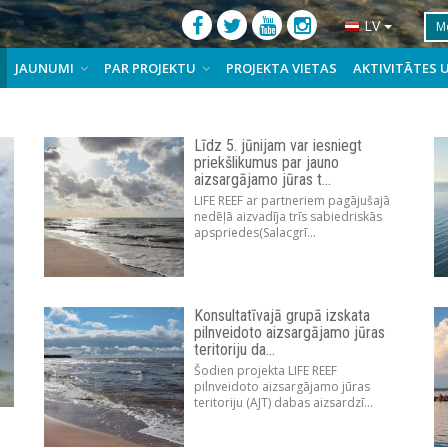
LV
JAUNUMI
PAR PROJEKTU
PROJEKTA VIETAS
AKTIVITĀTES 
Līdz 5. jūnijam var iesniegt
priekšlikumus par jauno
aizsargājamo jūras t...
LIFE REEF ar partneriem pagājušajā
nedēļā aizvadīja trīs sabiedriskās
apspriedes(Salacgrī...
Konsultatīvajā grupā izskata
pilnveidoto aizsargājamo jūras
teritoriju da...
Šodien projekta LIFE REEF
pilnveidoto aizsargājamo jūras
teritoriju (AJT) dabas aizsardzī...