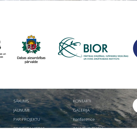
SĀKUMS
KONTAKTI
JAUNUMI
GALERIJA
PAR PROJEKTU
Konference
PROJEKTA VIETAS
INVAZĪVO SUGU
PĀRVALDNIEKS