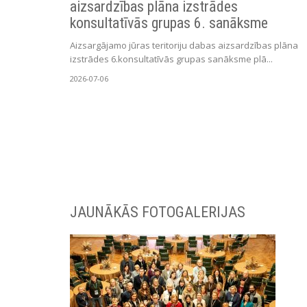
aizsardzības plāna izstrādes
konsultatīvās grupas 6. sanāksme
Aizsargājamo jūras teritoriju dabas aizsardzības plāna
izstrādes 6.konsultatīvās grupas sanāksme plā...
2026-07-06
JAUNĀKĀS FOTOGALERIJAS