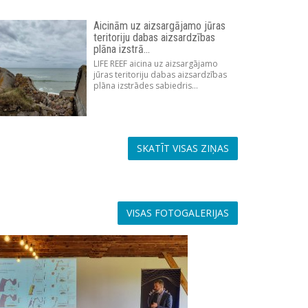
Aicinām uz aizsargājamo jūras
teritoriju dabas aizsardzības
plāna izstrā...
LIFE REEF aicina uz aizsargājamo
jūras teritoriju dabas aizsardzības
plāna izstrādes sabiedris...
SKATĪT VISAS ZIŅAS
VISAS FOTOGALERIJAS