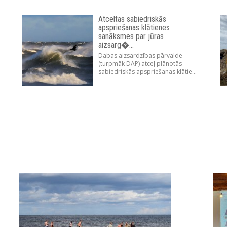
Atceltas sabiedriskās
apspriešanas klātienes
sanāksmes par jūras
aizsarg�...
Dabas aizsardzības pārvalde
(turpmāk DAP) atceļ plānotās
sabiedriskās apspriešanas klātie...