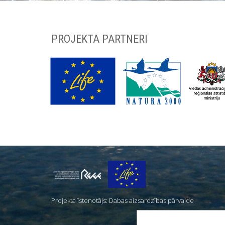
PROJEKTA PARTNERI
Par
mums
Projekta īstenotājs: Dabas aizsardzības pārvalde