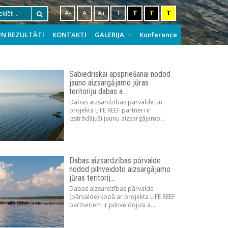
A-
A
A+
T
T
T
T
UN REZULTĀTI
KONTAKTI
GALERIJA
Konference
Sabiedriskai apspriešanai nodod
jauno aizsargājamo jūras
teritoriju dabas a...
Dabas aizsardzības pārvalde un
projekta LIFE REEF partneri ir
izstrādājuši jaunu aizsargājamo...
Dabas aizsardzības pārvalde
nodod pilnveidoto aizsargājamo
jūras teritorij...
Dabas aizsardzības pārvalde
(pārvalde) kopā ar projekta LIFE REEF
partneriem ir pilnveidojusi a...