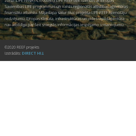
zonā" LIFE19 NAT/LV/000973 LIFE REEF tiek īstenots ar Eiropas
Savienības LIFE programmas un Valsts reģionālās attīstības aģentūras
finansiālu atbalstu. Mājaslapa satur tikai projekta LIFE REEF īstenotāju
redzējumu, Eiropas Klimata, infrastruktūras un vides izpildaģentūra
nav atbildīga par šeit sniegtās informācijas iespējamo izmantojumu.
©2020 REEF projekts
DIRECT
Izstrādāts:
HIT