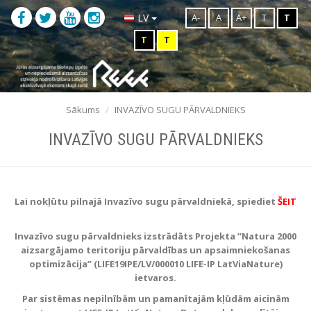
A-
A
A+
T
T
LV
T
T
Sākums
INVAZĪVO SUGU PĀRVALDNIEKS
INVAZĪVO SUGU PĀRVALDNIEKS
Lai nokļūtu pilnajā Invazīvo sugu pārvaldniekā, spiediet
ŠEIT
Invazīvo sugu pārvaldnieks izstrādāts Projekta “Natura 2000
aizsargājamo teritoriju pārvaldības un apsaimniekošanas
optimizācija” (LIFE19IPE/LV/000010 LIFE-IP LatViaNature)
ietvaros.
Par sistēmas nepilnībām un pamanītajām kļūdām aicinām