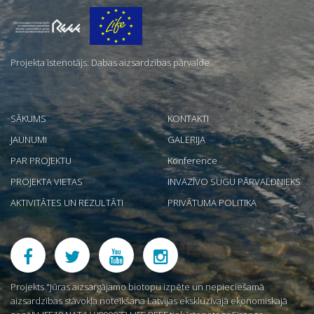
Par
mums
Projekta īstenotājs: Dabas aizsardzības pārvalde
SĀKUMS
KONTAKTI
JAUNUMI
GALERIJA
PAR PROJEKTU
Konference
PROJEKTA VIETAS
INVAZĪVO SUGU PĀRVALDNIEKS
AKTIVITĀTES UN REZULTĀTI
PRIVĀTUMA POLITIKA
Projekts "Jūras aizsargājamo biotopu izpēte un nepieciešamā
aizsardzības stāvokļa noteikšana Latvijas ekskluzīvajā ekonomiskajā