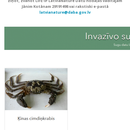
ziņot, zvanot LIFE-IP LatViaNature Datu nodaļas vadītājam
Jānim Kotānam 29191498 vai rakstiski e-pastā
latvianature@daba.gov.lv