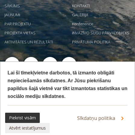
SĀKUMS
KONTAKTI
JAUNUMI
GALERIJA
PAR PROJEKTU
Konference
PROJEKTA VIETAS
INVAZĪVO SUGU PĀRVALDNIEKS
AKTIVITĀTES UN REZULTĀTI
PRIVĀTUMA POLITIKA
Lai šī tīmekļvietne darbotos, tā izmanto obligāti
Projekts "Jūras aizsargājamo biotopu izpēte un nepieciešamā
nepieciešamās sīkdatnes. Ar Jūsu piekrišanu
aizsardzības stāvokļa noteikšana Latvijas ekskluzīvajā ekonomiskajā
papildus šajā vietnē var tikt izmantotas statistikas un
zonā" LIFE19 NAT/LV/000973 LIFE REEF tiek īstenots ar Eiropas
Savienības LIFE programmas un Valsts reģionālās attīstības aģentūras
sociālo mediju sīkdatnes.
finansiālu atbalstu. Mājaslapa satur tikai projekta LIFE REEF īstenotāju
redzējumu, Eiropas Klimata, infrastruktūras un vides izpildaģentūra
nav atbildīga par šeit sniegtās informācijas iespējamo izmantojumu.
Piekrist visām
Sīkdatņu politika
Atvērt iestatījumus