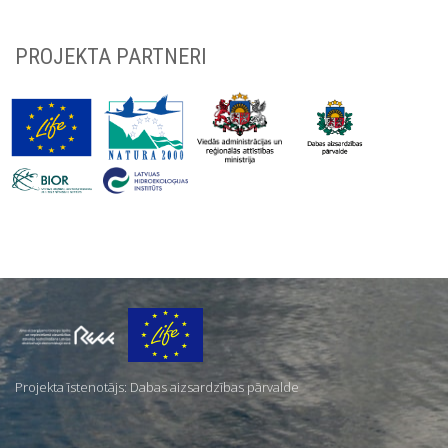
PROJEKTA PARTNERI
Par
mums
Projekta īstenotājs: Dabas aizsardzības pārvalde