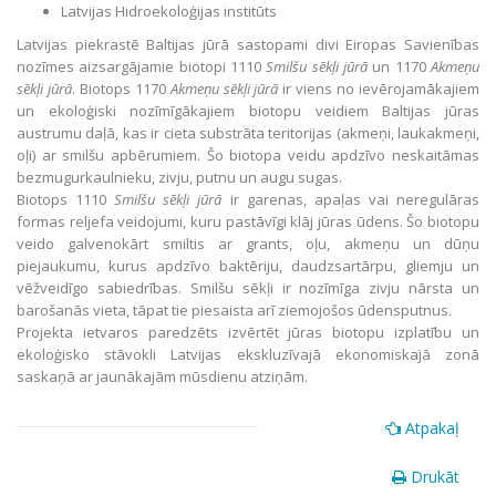
Latvijas Hidroekoloģijas institūts
Latvijas piekrastē Baltijas jūrā sastopami divi Eiropas Savienības
nozīmes aizsargājamie biotopi 1110
Smilšu sēkļi jūrā
un 1170
Akmeņu
sēkļi jūrā
. Biotops 1170
Akmeņu sēkļi jūrā
ir viens no ievērojamākajiem
un ekoloģiski nozīmīgākajiem biotopu veidiem Baltijas jūras
austrumu daļā, kas ir cieta substrāta teritorijas (akmeņi, laukakmeņi,
oļi) ar smilšu apbērumiem. Šo biotopa veidu apdzīvo neskaitāmas
bezmugurkaulnieku, zivju, putnu un augu sugas.
Biotops 1110
Smilšu sēkļi jūrā
ir garenas, apaļas vai neregulāras
formas reljefa veidojumi, kuru pastāvīgi klāj jūras ūdens. Šo biotopu
veido galvenokārt smiltis ar grants, oļu, akmeņu un dūņu
piejaukumu, kurus apdzīvo baktēriju, daudzsartārpu, gliemju un
vēžveidīgo sabiedrības. Smilšu sēkļi ir nozīmīga zivju nārsta un
barošanās vieta, tāpat tie piesaista arī ziemojošos ūdensputnus.
Projekta ietvaros paredzēts izvērtēt jūras biotopu izplatību un
ekoloģisko stāvokli Latvijas ekskluzīvajā ekonomiskajā zonā
saskaņā ar jaunākajām mūsdienu atziņām.
Atpakaļ
Drukāt