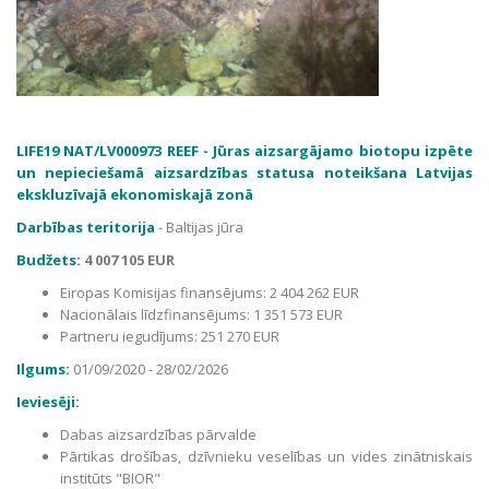
LIFE19 NAT/LV000973 REEF - Jūras aizsargājamo biotopu izpēte
un nepieciešamā aizsardzības statusa noteikšana Latvijas
ekskluzīvajā ekonomiskajā zonā
Darbības teritorija
- Baltijas jūra
Budžets:
4 007 105 EUR
Eiropas Komisijas finansējums: 2 404 262 EUR
Nacionālais līdzfinansējums:
1 351 573 EUR
Partneru iegudījums: 251 270 EUR
Ilgums:
01/09/2020 - 28/02/2026
Ieviesēji:
Dabas aizsardzības pārvalde
Pārtikas drošības, dzīvnieku veselības un vides zinātniskais
institūts "BIOR"