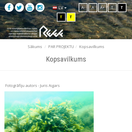
A-
A
A+
T
T
LV
T
T
Sākums
PAR PROJEKTU
Kopsavilkums
Kopsavilkums
Fotogrāfiju autors - Juris Aigars