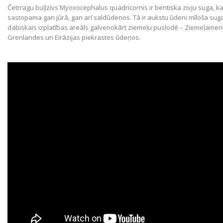
Četrragu buļļzivs Myoxocephalus quadricornis ir bentiska zivju suga, k
sastopama gan jūrā, gan arī saldūdeņos. Tā ir aukstu ūdeni mīloša sug
dabiskais izplatības areāls galvenokārt ziemeļu puslodē – Ziemeļameri
Grenlandes un Eirāzijas piekrastes ūdeņos.