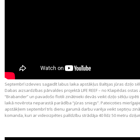
Septembrī izdevies sagaidīt labus laika apstākļus Baltijas jūras dziļo sē
Dabas aizsardzības pārvaldes projektā LIFE REEF – no Klaipēdas ostas 
“Brabander” un pavadošo flotili zinātnieki devās veikt dziļo sēkļu izpēti
laikā novērota neparastā parādība “jūras sniegs”. Pateicoties mierīgaji
apstākļiem septembrī trīs dienu garumā darbu varēja veikt septiņu zin
komanda, kuri ar videoizpētes palīdzību strādāja 40 līdz 50 metru dziļu