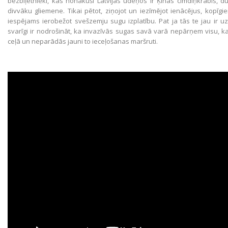
bezbiļetnieki, kas nonākuši Latvijas ūdeņos ir Ķīnas cimdiņkrabis, du
divvāku gliemene. Tikai pētot, ziņojot un iezīmējot ienācējus, kopīg
iespējams ierobežot svešzemju sugu izplatību. Pat ja tās te jau ir uz
svarīgi ir nodrošināt, ka invazīvās sugas savā varā nepārņem visu, ka
ceļā un neparādās jauni to ieceļošanas maršruti.