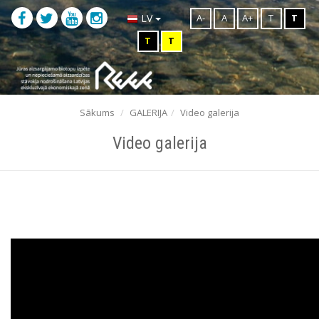
A-
A
A+
T
T
LV
T
T
Sākums
GALERIJA
Video galerija
Video galerija