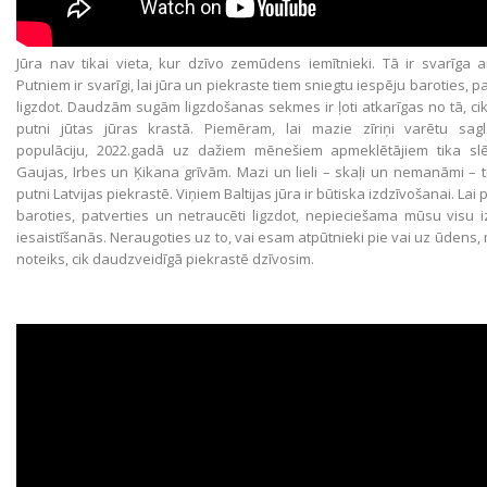
Jūra nav tikai vieta, kur dzīvo zemūdens iemītnieki. Tā ir svarīga a
Putniem ir svarīgi, lai jūra un piekraste tiem sniegtu iespēju baroties, p
ligzdot. Daudzām sugām ligzdošanas sekmes ir ļoti atkarīgas no tā, cik
putni jūtas jūras krastā. Piemēram, lai mazie zīriņi varētu sag
populāciju, 2022.gadā uz dažiem mēnešiem apmeklētājiem tika slē
Gaujas, Irbes un Ķikana grīvām. Mazi un lieli – skaļi un nemanāmi – ti
putni Latvijas piekrastē. Viņiem Baltijas jūra ir būtiska izdzīvošanai. Lai 
baroties, patverties un netraucēti ligzdot, nepieciešama mūsu visu 
iesaistīšanās. Neraugoties uz to, vai esam atpūtnieki pie vai uz ūdens,
noteiks, cik daudzveidīgā piekrastē dzīvosim.