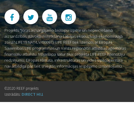
Projekts "Jūras aizsargājamo biotopu izpēte un nepieciešamā
aizsardzības stāvokļa noteikšana Latvijas ekskluzīvajā ekonomiskajā
zonā" LIFE19 NAT/LV/000973 LIFE REEF tiek īstenots ar Eiropas
Savienības LIFE programmas un Valsts reģionālās attīstības aģentūras
finansiālu atbalstu. Mājaslapa satur tikai projekta LIFE REEF īstenotāju
redzējumu, Eiropas Klimata, infrastruktūras un vides izpildaģentūra
nav atbildīga par šeit sniegtās informācijas iespējamo izmantojumu.
©2020 REEF projekts
DIRECT
Izstrādāts:
HIT