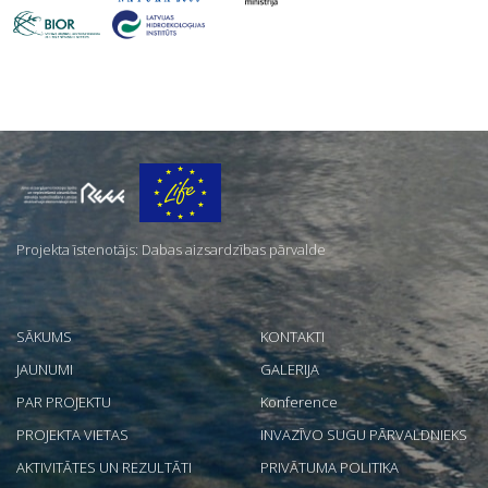
Par
mums
Projekta īstenotājs: Dabas aizsardzības pārvalde
SĀKUMS
KONTAKTI
JAUNUMI
GALERIJA
PAR PROJEKTU
Konference
PROJEKTA VIETAS
INVAZĪVO SUGU PĀRVALDNIEKS
AKTIVITĀTES UN REZULTĀTI
PRIVĀTUMA POLITIKA