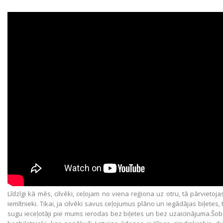
Līdzīgi kā mēs, cilvēki, ceļojam no viena reģiona uz otru, tā pārvietoj
iemītnieki. Tikai, ja cilvēki savus ceļojumus plāno un iegādājas biļetes
sugu ieceļotāji pie mums ierodas bez biļetes un bez uzaicinājuma.Šob