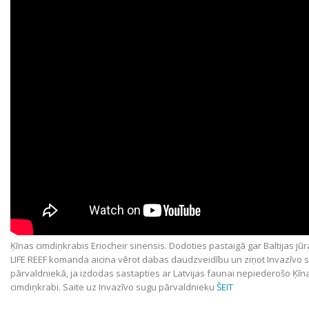
Ķīnas cimdiņkrabis Eriocheir sinensis. Dodoties pastaigā gar Baltijas jūr
LIFE REEF komanda aicina vērot dabas daudzveidību un ziņot Invazīvo 
pārvaldniekā, ja izdodas sastapties ar Latvijas faunai nepiederošo Ķīn
cimdiņkrabi. Saite uz Invazīvo sugu pārvaldnieku
ŠEIT