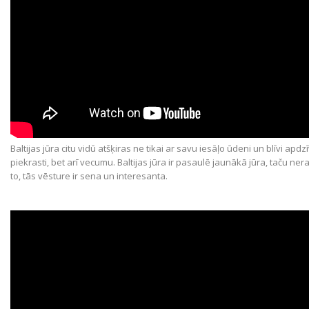
Baltijas jūra citu vidū atšķiras ne tikai ar savu iesāļo ūdeni un blīvi apdz
piekrasti, bet arī vecumu. Baltijas jūra ir pasaulē jaunākā jūra, taču ner
to, tās vēsture ir sena un interesanta.