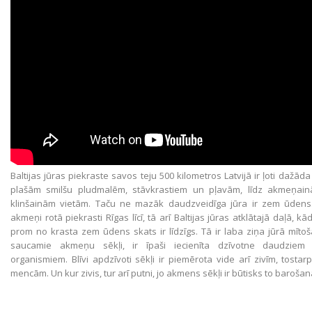
Baltijas jūras piekraste savos teju 500 kilometros Latvijā ir ļoti dažād
plašām smilšu pludmalēm, stāvkrastiem un pļavām, līdz akmeņai
klinšainām vietām. Taču ne mazāk daudzveidīga jūra ir zem ūdens.
akmeņi rotā piekrasti Rīgas līcī, tā arī Baltijas jūras atklātajā daļā, k
prom no krasta zem ūdens skats ir līdzīgs. Tā ir laba ziņa jūrā mītoša
saucamie akmeņu sēkļi, ir īpaši iecienīta dzīvotne daudzie
organismiem. Blīvi apdzīvoti sēkļi ir piemērota vide arī zivīm, tosta
mencām. Un kur zivis, tur arī putni, jo akmens sēkļi ir būtisks to baroša