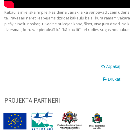
Kākaulis ir lieliska nirpīle, kas dienā vairāk laika var pavadīt zem ūdens
tā. Pavasarī nereti iespējams dzirdēt kākauļu balsi, kura rāmam vakara
piešķir īpašu noskaņu. Kad tie pulcējas kopā, šķiet, visa jūra dzied. No 
dziesmas, kuru var pierakstīt kā “kā-kau-lit”, arī radies sugas nosaukum
Atpakaļ
Drukāt
PROJEKTA PARTNERI