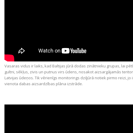
Vasaras vidus ir laiks, kad Baltijas jūrā dodas zinātnieku grupas, lai pētī
gultni, sēkļus, zivis un putnus virs ūdens, nosakot aizsargājamās teritor
Latvijas ūdeņos. Tik vērienīgs monitorings dziļjūrā notiek pirmo reizi, jo 
vienota dabas aizsardzības plāna izstrāde.