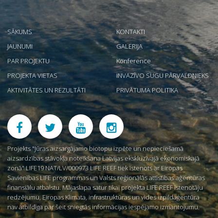
SĀKUMS
KONTAKTI
JAUNUMI
GALERIJA
PAR PROJEKTU
Konference
PROJEKTA VIETAS
INVAZĪVO SUGU PĀRVALDNIEKS
AKTIVITĀTES UN REZULTĀTI
PRIVĀTUMA POLITIKA
Projekts "Jūras aizsargājamo biotopu izpēte un nepieciešamā
aizsardzības stāvokļa noteikšana Latvijas ekskluzīvajā ekonomiskajā
zonā" LIFE19 NAT/LV/000973 LIFE REEF tiek īstenots ar Eiropas
Savienības LIFE programmas un Valsts reģionālās attīstības aģentūras
finansiālu atbalstu. Mājaslapa satur tikai projekta LIFE REEF īstenotāju
redzējumu, Eiropas Klimata, infrastruktūras un vides izpildaģentūra
nav atbildīga par šeit sniegtās informācijas iespējamo izmantojumu.