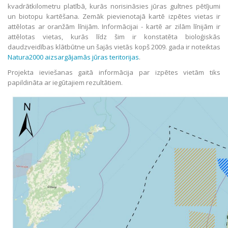
kvadrātkilometru platībā, kurās norisināsies jūras gultnes pētījumi
un biotopu kartēšana. Zemāk pievienotajā kartē izpētes vietas ir
attēlotas ar oranžām līnijām. Informācijai - kartē ar zilām līnijām ir
attēlotas vietas, kurās līdz šim ir konstatēta bioloģiskās
daudzveidības klātbūtne un šajās vietās kopš 2009. gada ir noteiktas
Natura2000
aizsargājamās jūras teritorijas
.
Projekta ieviešanas gaitā informācija par izpētes vietām tiks
papildināta ar iegūtajiem rezultātiem.