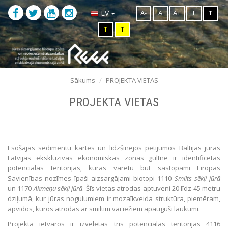
A-
A
A+
T
T
LV
T
T
Sākums
PROJEKTA VIETAS
PROJEKTA VIETAS
Esošajās sedimentu kartēs un līdzšinējos pētījumos Baltijas jūras
Latvijas ekskluzīvās ekonomiskās zonas gultnē ir identificētas
potenciālās teritorijas, kurās varētu būt sastopami Eiropas
Savienības nozīmes īpaši aizsargājami biotopi 1110
Smilts sēkļi jūrā
un 1170
Akmeņu sēkļi jūrā
. Šīs vietas atrodas aptuveni 20 līdz 45 metru
dziļumā, kur jūras nogulumiem ir mozaīkveida struktūra, piemēram,
apvidos, kuros atrodas ar smiltīm vai iežiem apauguši laukumi.
Projekta ietvaros ir izvēlētas trīs potenciālās teritorijas 4116