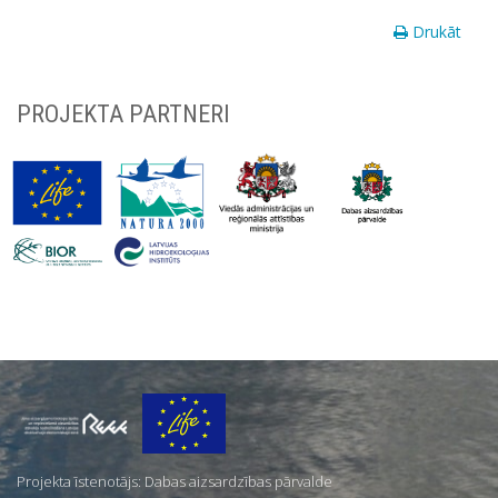
Drukāt
PROJEKTA PARTNERI
Par
mums
Projekta īstenotājs: Dabas aizsardzības pārvalde