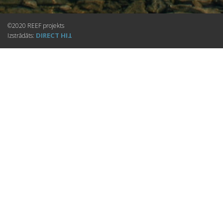
©2020 REEF projekts
DIRECT
Izstrādāts:
HIT