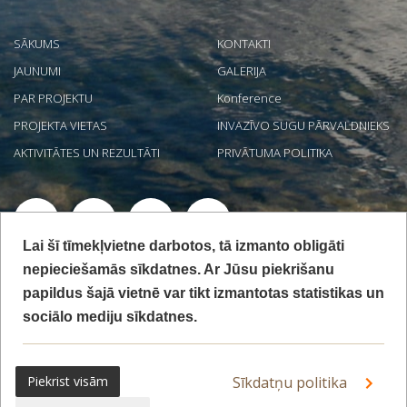
SĀKUMS
KONTAKTI
JAUNUMI
GALERIJA
PAR PROJEKTU
Konference
PROJEKTA VIETAS
INVAZĪVO SUGU PĀRVALDNIEKS
AKTIVITĀTES UN REZULTĀTI
PRIVĀTUMA POLITIKA
Lai šī tīmekļvietne darbotos, tā izmanto obligāti
Projekts "Jūras aizsargājamo biotopu izpēte un nepieciešamā
nepieciešamās sīkdatnes. Ar Jūsu piekrišanu
aizsardzības stāvokļa noteikšana Latvijas ekskluzīvajā ekonomiskajā
papildus šajā vietnē var tikt izmantotas statistikas un
zonā" LIFE19 NAT/LV/000973 LIFE REEF tiek īstenots ar Eiropas
Savienības LIFE programmas un Valsts reģionālās attīstības aģentūras
sociālo mediju sīkdatnes.
finansiālu atbalstu. Mājaslapa satur tikai projekta LIFE REEF īstenotāju
redzējumu, Eiropas Klimata, infrastruktūras un vides izpildaģentūra
nav atbildīga par šeit sniegtās informācijas iespējamo izmantojumu.
Piekrist visām
Sīkdatņu politika