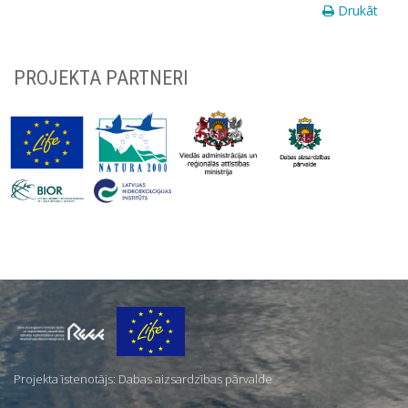
Drukāt
PROJEKTA PARTNERI
Par
mums
Projekta īstenotājs: Dabas aizsardzības pārvalde