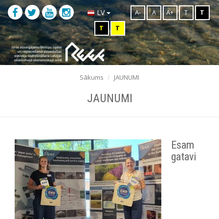
A-
A
A+
T
T
LV
T
T
Sākums
JAUNUMI
JAUNUMI
Esam
gatavi