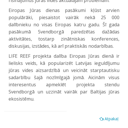
risinājumus jūras vides aktuālajām problēmām."
Eiropas Jūras dienas pasākumi kļūst arvien
populārāki, piesaistot vairāk nekā 25 000
dalībnieku no visas Eiropas katru gadu. Šī gada
pasākumā Svendborgā paredzētas dažādas
aktivitātes, tostarp zinātniskas konferences,
diskusijas, izstādes, kā arī praktiskās nodarbības.
LIFE REEF projekta dalība Eiropas Jūras dienā ir
lielisks veids, kā popularizēt Latvijas ieguldījumu
jūras vides aizsardzībā un veicināt starptautisku
sadarbību šajā nozīmīgajā jomā. Aicinām visus
interesentus apmeklēt projekta stendu
Svendborgā un uzzināt vairāk par Baltijas jūras
ekosistēmu.
Atpakaļ