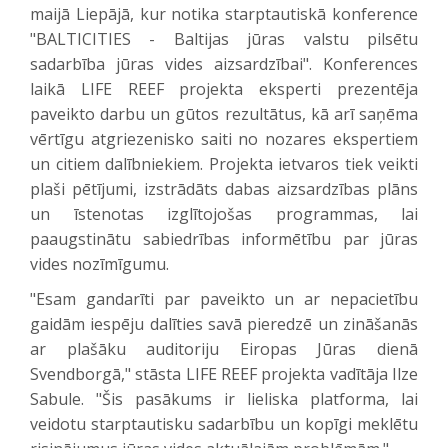
maijā Liepājā, kur notika starptautiskā konference
"BALTICITIES - Baltijas jūras valstu pilsētu
sadarbība jūras vides aizsardzībai". Konferences
laikā LIFE REEF projekta eksperti prezentēja
paveikto darbu un gūtos rezultātus, kā arī saņēma
vērtīgu atgriezenisko saiti no nozares ekspertiem
un citiem dalībniekiem. Projekta ietvaros tiek veikti
plaši pētījumi, izstrādāts dabas aizsardzības plāns
un īstenotas izglītojošas programmas, lai
paaugstinātu sabiedrības informētību par jūras
vides nozīmīgumu.
"Esam gandarīti par paveikto un ar nepacietību
gaidām iespēju dalīties savā pieredzē un zināšanās
ar plašāku auditoriju Eiropas Jūras dienā
Svendborgā," stāsta LIFE REEF projekta vadītāja Ilze
Sabule. "Šis pasākums ir lieliska platforma, lai
veidotu starptautisku sadarbību un kopīgi meklētu