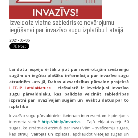
Izveidota vietne sabiedrisko novērojumu
iegūšanai par invazīvo sugu izplatību Latvijā
2021-05-06
Lai dotu iespēju ērtāk ziņot par novērotajām svešzemju
sugām un iegūtu plašāku informāciju par invazīvo sugu
atradnēm Latvijā, Dabas aizsardzības pārvalde projektā
LIFE-IP LatViaNature
tiešsaistē ir izveidojusi Invazīvo
sugu pārvaldnieku, kas palīdzēs veicināt sabiedrības
izpratni par invazīvajām sugām un ievāktu datus par to
izplatību.
Invazīvo sugu pārvaldnieks ikvienam interesentam ir pieejams
interneta vietnē
http://bit.ly/invazivs
Tajā iekļautas teju 50
sugas, ko zinātnieki atzinuši par invazīvām – svešzemju sugas,
kas strauji vairojas un izplatās, apdraudot vietējās sugas un