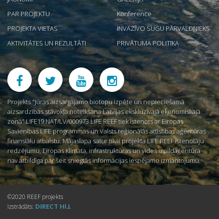
PAR PROJEKTU
Konference
PROJEKTA VIETAS
INVAZĪVO SUGU PĀRVALDNIEKS
AKTIVITĀTES UN REZULTĀTI
PRIVĀTUMA POLITIKA
Projekts "Jūras aizsargājamo biotopu izpēte un nepieciešamā
aizsardzības stāvokļa noteikšana Latvijas ekskluzīvajā ekonomiskajā
zonā" LIFE19 NAT/LV/000973 LIFE REEF tiek īstenots ar Eiropas
Savienības LIFE programmas un Valsts reģionālās attīstības aģentūras
finansiālu atbalstu. Mājaslapa satur tikai projekta LIFE REEF īstenotāju
redzējumu, Eiropas Klimata, infrastruktūras un vides izpildaģentūra
nav atbildīga par šeit sniegtās informācijas iespējamo izmantojumu.
©2020 REEF projekts
DIRECT
Izstrādāts:
HIT