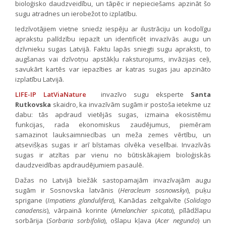
bioloģisko daudzveidību, un tāpēc ir nepieciešams apzināt šo
sugu atradnes un ierobežot to izplatību.
Iedzīvotājiem vietne sniedz iespēju ar ilustrāciju un kodolīgu
aprakstu palīdzību iepazīt un identificēt invazīvās augu un
dzīvnieku sugas Latvijā. Faktu lapās sniegti sugu apraksti, to
augšanas vai dzīvotņu apstākļu raksturojums, invāzijas ceļi,
savukārt kartēs var iepazīties ar katras sugas jau apzināto
izplatību Latvijā.
LIFE-IP LatViaNature
invazīvo sugu eksperte
Santa
Rutkovska
skaidro, ka invazīvām sugām ir postoša ietekme uz
dabu: tās apdraud vietējās sugas, izmaina ekosistēmu
funkcijas, rada ekonomiskus zaudējumus, piemēram
samazinot lauksaimniecības un meža zemes vērtību, un
atsevišķas sugas ir arī bīstamas cilvēka veselībai. Invazīvās
sugas ir atzītas par vienu no būtiskākajiem bioloģiskās
daudzveidības apdraudējumiem pasaulē.
Dažas no Latvijā biežāk sastopamajām invazīvajām augu
sugām ir Sosnovska latvānis (
Heracleum sosnowskyi
), puķu
sprigane (
Impatiens glandulifera
), Kanādas zeltgalvīte (
Solidago
canadensis
), vārpainā korinte (
Amelanchier spicata
), pīlādžlapu
sorbārija (
Sorbaria sorbifolia
), ošlapu kļava (
Acer negundo
) un