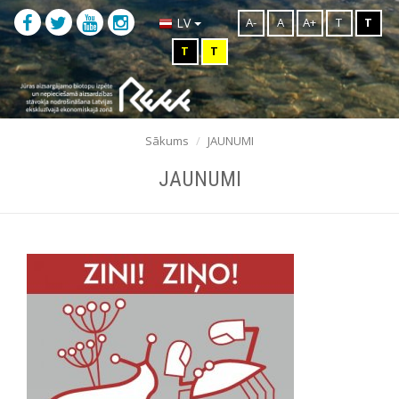
A-
A
A+
T
T
LV
T
T
Sākums
JAUNUMI
JAUNUMI