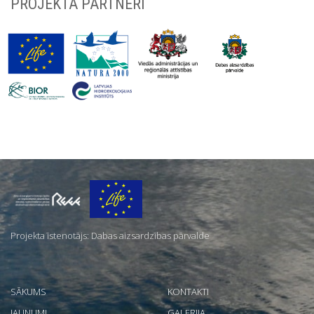
PROJEKTA PARTNERI
Par
mums
Projekta īstenotājs: Dabas aizsardzības pārvalde
SĀKUMS
KONTAKTI
JAUNUMI
GALERIJA