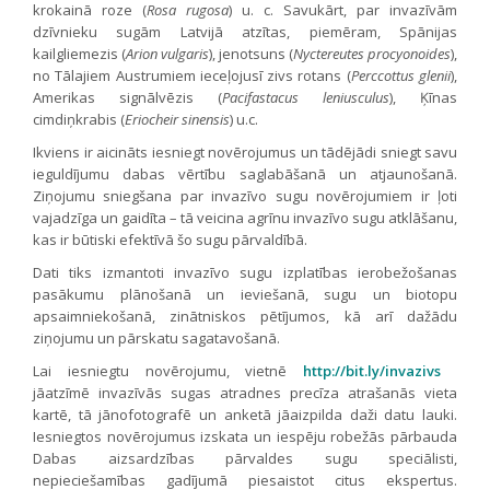
krokainā roze (
Rosa rugosa
) u. c. Savukārt, par invazīvām
dzīvnieku sugām Latvijā atzītas, piemēram, Spānijas
kailgliemezis (
Arion vulgaris
), jenotsuns (
Nyctereutes procyonoides
),
no Tālajiem Austrumiem ieceļojusī zivs rotans (
Perccottus glenii
),
Amerikas signālvēzis (
Pacifastacus leniusculus
), Ķīnas
cimdiņkrabis (
Eriocheir sinensis
) u.c.
Ikviens ir aicināts iesniegt novērojumus un tādējādi sniegt savu
ieguldījumu dabas vērtību saglabāšanā un atjaunošanā.
Ziņojumu sniegšana par invazīvo sugu novērojumiem ir ļoti
vajadzīga un gaidīta – tā veicina agrīnu invazīvo sugu atklāšanu,
kas ir būtiski efektīvā šo sugu pārvaldībā.
Dati tiks izmantoti invazīvo sugu izplatības ierobežošanas
pasākumu plānošanā un ieviešanā, sugu un biotopu
apsaimniekošanā, zinātniskos pētījumos, kā arī dažādu
ziņojumu un pārskatu sagatavošanā.
Lai iesniegtu novērojumu, vietnē
http://bit.ly/invazivs
jāatzīmē invazīvās sugas atradnes precīza atrašanās vieta
kartē, tā jānofotografē un anketā jāaizpilda daži datu lauki.
Iesniegtos novērojumus izskata un iespēju robežās pārbauda
Dabas aizsardzības pārvaldes sugu speciālisti,
nepieciešamības gadījumā piesaistot citus ekspertus.