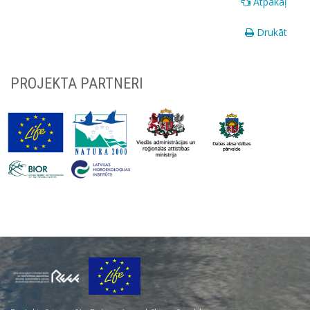
Atpakaļ
Drukāt
PROJEKTA PARTNERI
Par
mums