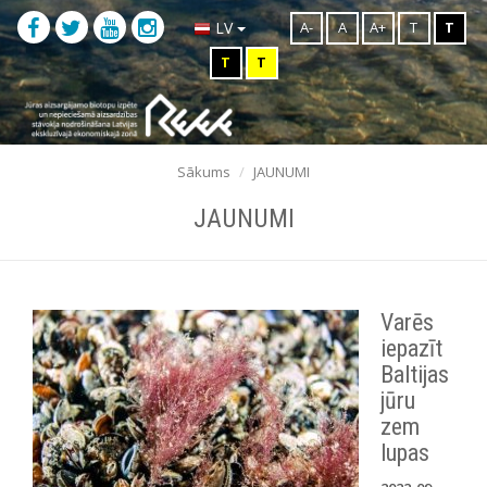
A-
A
A+
T
T
LV
T
T
Sākums
JAUNUMI
JAUNUMI
Varēs
iepazīt
Baltijas
jūru
zem
lupas