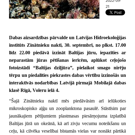
2022-09-
21
Dabas aizsardzības pārvalde un Latvijas Hidroekoloģijas
institūts Zinātnieku naktī, 30. septembrī, no plkst. 17.00
līdz 22.00 piedāvā izzināt Baltijas jūru, iepazīties ar
neparastām jūras pētīšanas ierīcēm, aplūkot ceļojošo
fotoizstādi “Baltijas dziļjūra”, pielaikot smago nirēju
tērpu un piedalīties piekrastes dabas vērtību izzinošās un
interaktīvās nodarbības Latvijā pirmajā Mobilajā dabas
klasē Rīgā, Voleru ielā 4.
“Šajā Zinātnieku naktī mēs piedāvāsim arī ielūkoties
mikroskopisko aļģu un zooplanktona pasaulē. Stāstīsim par
jaunākajiem pētījumiem plastmasas piesārņojuma izplatībā
Baltijas jūrā un okeānā, kā arī zivju vecumu noteikšanu un
ceļu, kā cilvēka veselībai bīstamās vielas var nonākt pārtikā