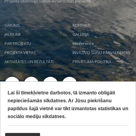
Projekta īstenotājs: Dabas aizsardzības pārvalde
SĀKUMS
KONTAKTI
JAUNUMI
GALERIJA
PAR PROJEKTU
Konference
PROJEKTA VIETAS
INVAZĪVO SUGU PĀRVALDNIEKS
AKTIVITĀTES UN REZULTĀTI
PRIVĀTUMA POLITIKA
Lai šī tīmekļvietne darbotos, tā izmanto obligāti
Projekts "Jūras aizsargājamo biotopu izpēte un nepieciešamā
nepieciešamās sīkdatnes. Ar Jūsu piekrišanu
aizsardzības stāvokļa noteikšana Latvijas ekskluzīvajā ekonomiskajā
papildus šajā vietnē var tikt izmantotas statistikas un
zonā" LIFE19 NAT/LV/000973 LIFE REEF tiek īstenots ar Eiropas
Savienības LIFE programmas un Valsts reģionālās attīstības aģentūras
sociālo mediju sīkdatnes.
finansiālu atbalstu. Mājaslapa satur tikai projekta LIFE REEF īstenotāju
redzējumu, Eiropas Klimata, infrastruktūras un vides izpildaģentūra
nav atbildīga par šeit sniegtās informācijas iespējamo izmantojumu.