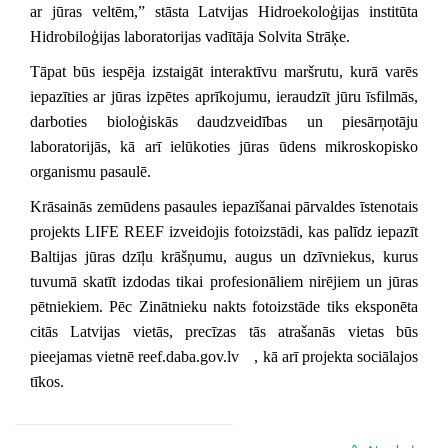
ar jūras veltēm,” stāsta Latvijas Hidroekoloģijas institūta
Hidrobiloģijas laboratorijas vadītāja Solvita Strāķe.
Tāpat būs iespēja izstaigāt interaktīvu maršrutu, kurā varēs
iepazīties ar jūras izpētes aprīkojumu, ieraudzīt jūru īsfilmās,
darboties bioloģiskās daudzveidības un piesārņotāju
laboratorijās, kā arī ielūkoties jūras ūdens mikroskopisko
organismu pasaulē.
Krāsainās zemūdens pasaules iepazīšanai pārvaldes īstenotais
projekts LIFE REEF izveidojis fotoizstādi, kas palīdz iepazīt
Baltijas jūras dzīļu krāšņumu, augus un dzīvniekus, kurus
tuvumā skatīt izdodas tikai profesionāliem nirējiem un jūras
pētniekiem. Pēc Zinātnieku nakts fotoizstāde tiks eksponēta
citās Latvijas vietās, precīzas tās atrašanās vietas būs
pieejamas vietnē reef.daba.gov.lv
, kā arī projekta sociālajos
tīkos.