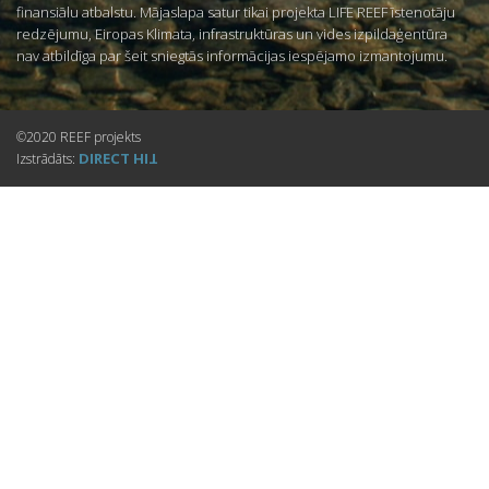
finansiālu atbalstu. Mājaslapa satur tikai projekta LIFE REEF īstenotāju
redzējumu, Eiropas Klimata, infrastruktūras un vides izpildaģentūra
nav atbildīga par šeit sniegtās informācijas iespējamo izmantojumu.
©2020 REEF projekts
DIRECT
Izstrādāts:
HIT