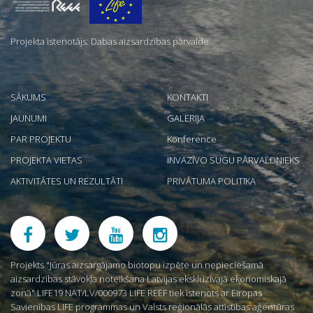
mums
Projekta īstenotājs: Dabas aizsardzības pārvalde
SĀKUMS
KONTAKTI
JAUNUMI
GALERIJA
PAR PROJEKTU
Konference
PROJEKTA VIETAS
INVAZĪVO SUGU PĀRVALDNIEKS
AKTIVITĀTES UN REZULTĀTI
PRIVĀTUMA POLITIKA
Projekts "Jūras aizsargājamo biotopu izpēte un nepieciešamā
aizsardzības stāvokļa noteikšana Latvijas ekskluzīvajā ekonomiskajā
zonā" LIFE19 NAT/LV/000973 LIFE REEF tiek īstenots ar Eiropas
Savienības LIFE programmas un Valsts reģionālās attīstības aģentūras