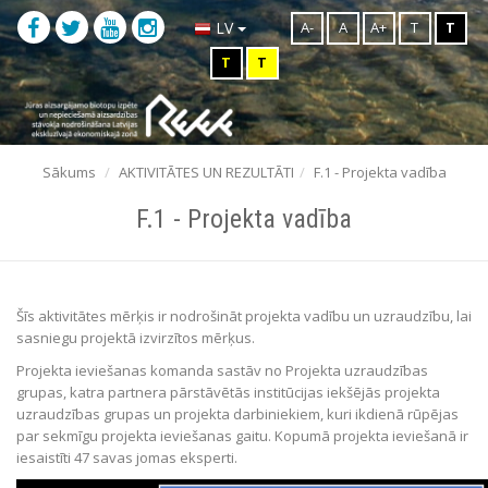
A-
A
A+
T
T
LV
T
T
Sākums
AKTIVITĀTES UN REZULTĀTI
F.1 - Projekta vadība
F.1 - Projekta vadība
Šīs aktivitātes mērķis ir nodrošināt projekta vadību un uzraudzību, lai
sasniegu projektā izvirzītos mērķus.
Projekta ieviešanas komanda sastāv no Projekta uzraudzības
grupas, katra partnera pārstāvētās institūcijas iekšējās projekta
uzraudzības grupas un projekta darbiniekiem, kuri ikdienā rūpējas
par sekmīgu projekta ieviešanas gaitu. Kopumā projekta ieviešanā ir
iesaistīti 47 savas jomas eksperti.