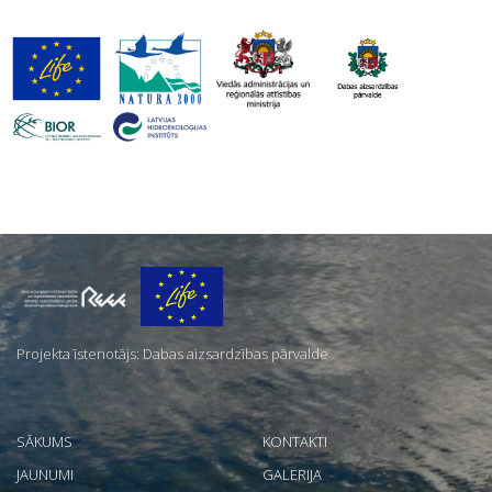
Par
mums
Projekta īstenotājs: Dabas aizsardzības pārvalde
SĀKUMS
KONTAKTI
JAUNUMI
GALERIJA