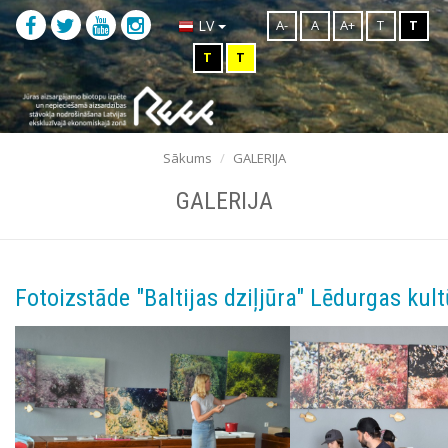
A-
A
A+
T
T
LV
T
T
Sākums
GALERIJA
GALERIJA
Fotoizstāde "Baltijas dziļjūra" Lēdurgas ku