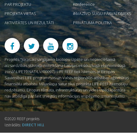
PAR PROJEKTU
Konference
PROJEKTA VIETAS
INVAZĪVO SUGU PĀRVALDNIEKS
AKTIVITĀTES UN REZULTĀTI
PRIVĀTUMA POLITIKA
Projekts "Jūras aizsargājamo biotopu izpēte un nepieciešamā
aizsardzības stāvokļa noteikšana Latvijas ekskluzīvajā ekonomiskajā
zonā" LIFE19 NAT/LV/000973 LIFE REEF tiek īstenots ar Eiropas
Savienības LIFE programmas un Valsts reģionālās attīstības aģentūras
finansiālu atbalstu. Mājaslapa satur tikai projekta LIFE REEF īstenotāju
redzējumu, Eiropas Klimata, infrastruktūras un vides izpildaģentūra
nav atbildīga par šeit sniegtās informācijas iespējamo izmantojumu.
©2020 REEF projekts
DIRECT
Izstrādāts:
HIT